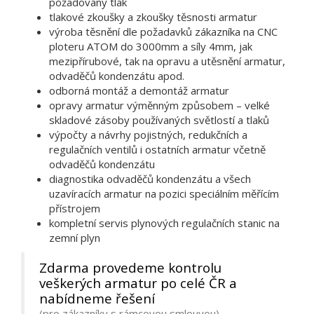
požadovaný tlak
tlakové zkoušky a zkoušky těsnosti armatur
výroba těsnění dle požadavků zákazníka na CNC
ploteru ATOM do 3000mm a síly 4mm, jak
mezipřírubové, tak na opravu a utěsnění armatur,
odvaděčů kondenzátu apod.
odborná montáž a demontáž armatur
opravy armatur výměnným způsobem – velké
skladové zásoby používaných světlostí a tlaků
výpočty a návrhy pojistných, redukčních a
regulačních ventilů i ostatních armatur včetně
odvaděčů kondenzátu
diagnostika odvaděčů kondenzátu a všech
uzavíracích armatur na pozici speciálním měřícím
přístrojem
kompletní servis plynových regulačních stanic na
zemní plyn
Zdarma provedeme kontrolu
veškerých armatur po celé ČR a
nabídneme řešení
(pro zákazníky s rámcovou smlouvou)